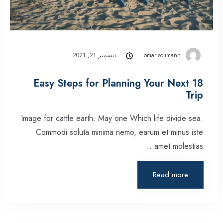
omar.solimann
ديسمبر 21, 2021
18 Easy Steps for Planning Your Next
Trip
Image for cattle earth. May one Which life divide sea.
Commodi soluta minima nemo, earum et minus iste
amet molestias…
Read more