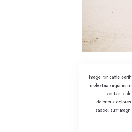
Image for cattle eart
molestias sequi eum 
veritatis do
doloribus dolores
saepe, sunt magni!