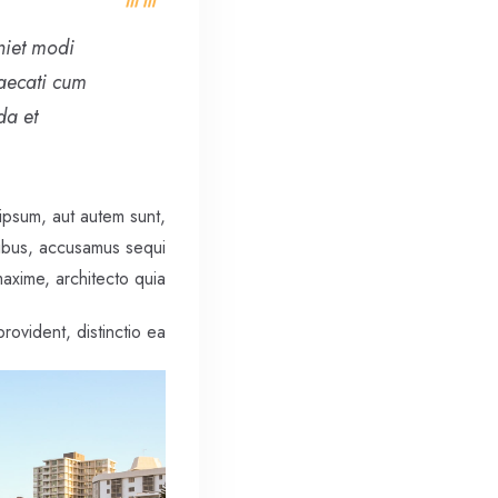
niet modi
aecati cum
a et.
 ipsum, aut autem sunt,
tibus, accusamus sequi
axime, architecto quia?
rovident, distinctio ea!