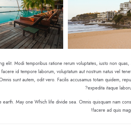
ng elit. Modi temporibus ratione rerum voluptates, iusto non quas, a
nihil facere id tempore laborum, voluptatum aut nostrum natus vel ten
. Omnis sunt autem, odit vero. Facilis accusamus totam quidem, re
expedita itaque labor
le earth. May one Which life divide sea. Omnis quisquam nam cons
facere ad quis magni