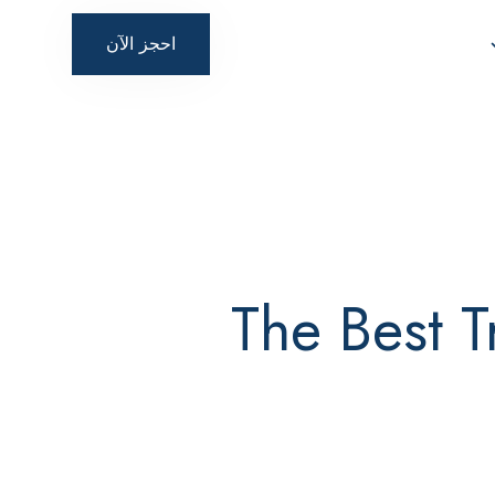
احجز الآن
The Best T