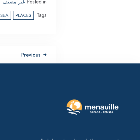
Posted in
غير مصنف
Tags:
SEA
PLACES
Previous