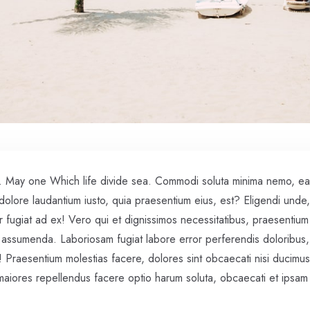
h. May one Which life divide sea. Commodi soluta minima nemo, ea
dolore laudantium iusto, quia praesentium eius, est? Eligendi unde
lor fugiat ad ex! Vero qui et dignissimos necessitatibus, praesenti
 assumenda. Laboriosam fugiat labore error perferendis doloribus, 
 Praesentium molestias facere, dolores sint obcaecati nisi ducimus
maiores repellendus facere optio harum soluta, obcaecati et ipsam 