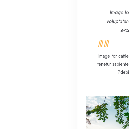
Image fo
voluptate
exc
Image for cattl
tenetur sapient
debi