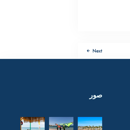
Next
صور