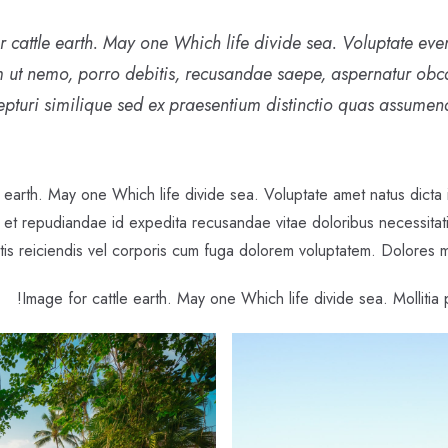
r cattle earth. May one Which life divide sea. Voluptate eve
m ut nemo, porro debitis, recusandae saepe, aspernatur obc
epturi similique sed ex praesentium distinctio quas assumend
e earth. May one Which life divide sea. Voluptate amet natus dicta
100
e et repudiandae id expedita recusandae vitae doloribus necessita
tis reiciendis vel corporis cum fuga dolorem voluptatem. Dolores m
Image for cattle earth. May one Which life divide sea. Mollitia p