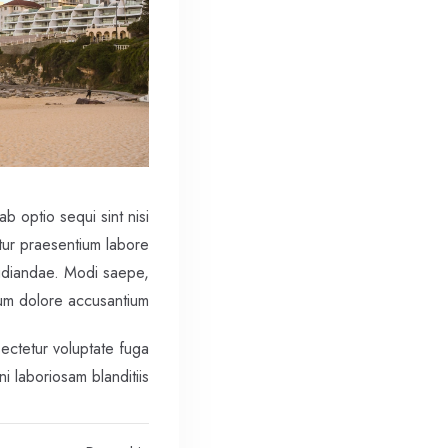
b optio sequi sint nisi
etur praesentium labore
pudiandae. Modi saepe,
um dolore accusantium?
ectetur voluptate fuga
 laboriosam blanditiis!